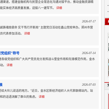
通渠道，搭建金融机构与民营企业常态化沟通对接平台，推动金融资源精
赋能实体经济高质量发展，迎接八一建军节。
详细
2026-07-17
忠诚铸魂践使命 实干笃行开新局” 主题党日活动在鑫山党校举办。郑州市营
党员代表参加活动。
详细
党组织”称号
2026-07-14
街道各级党组织和广大共产党员充分发挥战斗堡垒作用和先锋模范作用，金水
活动。
详细
展
2026-07-03
是给大伙儿说话的地方。”近日，金水区新经济组织人大代表联络站内，站
温和的话语消解了群众的焦虑。
详细