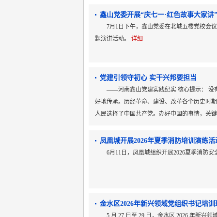
鑫山党委开展“庆七一·红色故事大家讲
7月1日下午，鑫山党委在北城五楼党校会议
题演讲活动。
详细
党建引领守初心 实干兴邦要担当
——河南鑫山党建实践纪实 核心提示： 
好地传承。历经革命、建设、改革各个历史时期
人民选择了中国共产党。办好中国的事情，关键在
凤凰城开展2026年夏季消防培训演练活
6月11日，凤凰城组织开展2026夏季消
金水区2026年新兴领域党组织书记培
5 月 27 日至 29 日，金水区 202