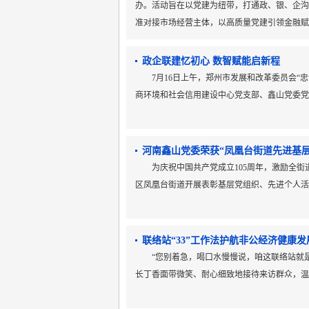
办。活动旨在以党建为纽带，打通政、银、企沟
准对接市场经营主体，以高质量党建引领金融
政企联建忆初心 数智赋能启新程
7月16日上午，郑州市发展和改革委员会“
商环境和社会信用建设中心党支部、鑫山党委
河南鑫山党委荣获“凤凰台街道先进基层
为庆祝中国共产党成立105周年，激励全
区凤凰台街道开展表彰基层党组织、先进个人
联络站“33”工作法护航非公经济健康发
“您别着急，喝口水慢慢说，咱这联络站就
长丁香面带微笑、耐心细致地接待来访群众，