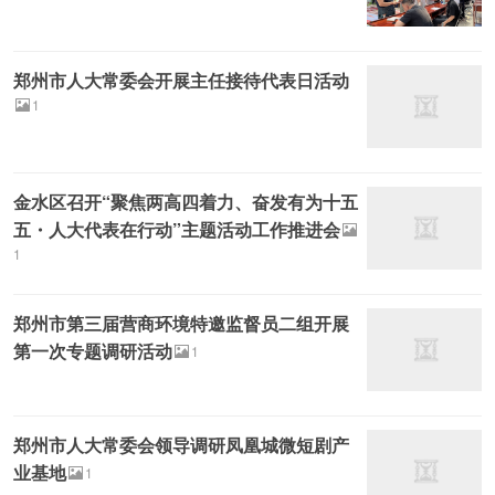
郑州市人大常委会开展主任接待代表日活动
1
金水区召开“聚焦两高四着力、奋发有为十五
五・人大代表在行动”主题活动工作推进会
1
郑州市第三届营商环境特邀监督员二组开展
第一次专题调研活动
1
郑州市人大常委会领导调研凤凰城微短剧产
业基地
1