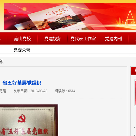
心
鑫山党校
党建视频
党代表工作室
党建内刊
们
党委荣誉
织
省五好基层党组织
山党建
发布日期 : 2013-08-28
阅读数 : 6614