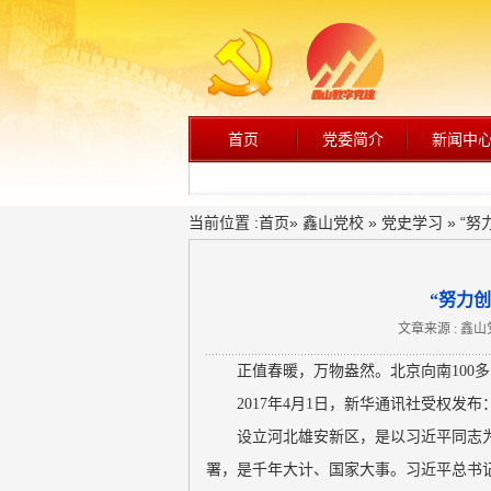
首页
党委简介
新闻中
当前位置 :
首页
»
鑫山党校
»
党史学习
» “
“努力
文章来源 : 鑫
正值春暖，万物盎然。北京向南100
2017年4月1日，新华通讯社受权
设立河北雄安新区，是以习近平同志
署，是千年大计、国家大事。习近平总书