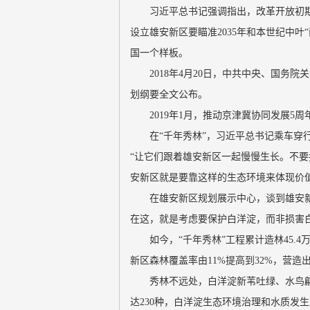
习近平总书记强调指出，改革开放初
设立雄安新区要瞄准2035年和本世纪中叶
国一个样板。
2018年4月20日，中共中央、国务
划纲要全文公布。
2019年1月，推动京津冀协同发展
在“千年秀林”，习近平总书记乘车
“让它们跟着雄安新区一起慢慢生长。不
安新区就是要靠这样的生态环境来体现价
在雄安新区规划展示中心，谈到雄安
在这，就是考虑要保护白洋淀，而非损害
如今，“千年秀林”工程累计造林45
新区森林覆盖率由11%提高到32%，营造
秀林不远处，白洋淀新苇吐绿、水鸟
达230种，白洋淀生态环境治理和水质发