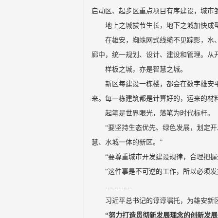
启动区、起步区重点项目有序建设，城市
地上之城拔节生长，地下之城加快成
在雄安，蜘蛛网式线缆不见踪影，水
廊中，统一规划、设计、建设和管理。从
样板之城，亦是智慧之城。
新区每建设一栋楼，都会在数字雄安
来。每一栋建筑都是计算好的，运来的材
起笔是世界眼光，落笔为时代标杆。
“要坚持生态优先、绿色发展，划定
慧、水城一体的新区。”
“要尊重城市开发建设规律，合理把握
“这件事是不可逆的工作，所以必须发
…………
习近平总书记的谆谆嘱托，为雄安新
“努力打造贯彻新发展理念的创新发展