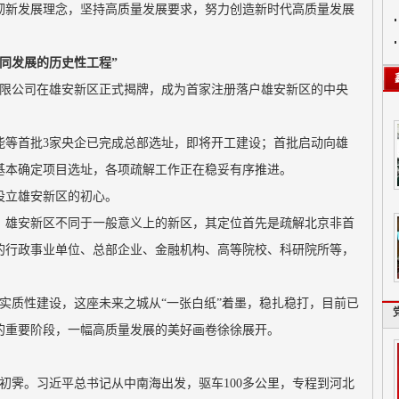
彻新发展理念，坚持高质量发展要求，努力创造新时代高质量发展
同发展的历史性工程”
集团有限公司在雄安新区正式揭牌，成为首家注册落户雄安新区的中央
能等首批3家央企已完成总部选址，即将开工建设；首批启动向雄
基本确定项目选址，各项疏解工作正在稳妥有序推进。
设立雄安新区的初心。
：雄安新区不同于一般意义上的新区，其定位首先是疏解北京非首
的行政事业单位、总部企业、金融机构、高等院校、科研院所等，
实质性建设，这座未来之城从“一张白纸”着墨，稳扎稳打，目前已
的重要阶段，一幅高质量发展的美好画卷徐徐展开。
雪后初霁。习近平总书记从中南海出发，驱车100多公里，专程到河北