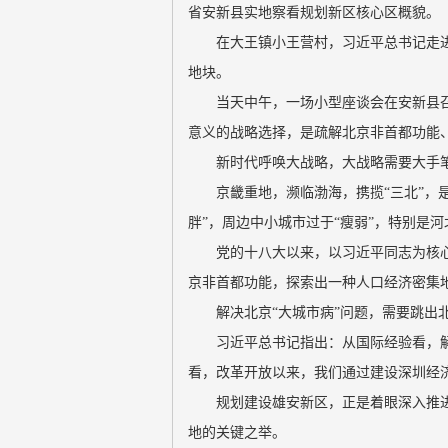
省安新县实地察看规划新区核心区概貌。
在大王镇小王营村，习近平总书记走
地块。
当天中午，一场小型座谈会在安新县
意义的战略选择，是疏解北京非首都功能
新时代呼唤大战略，大战略需要大手
京畿重地，濒临渤海，携揽“三北”，
胖”，周边中小城市过于“瘦弱”，特别是
党的十八大以来，以习近平同志为核
京非首都功能，探索出一种人口经济密集地
解决北京“大城市病”问题，需要跳出
习近平总书记指出：从国际经验看，解
看，改革开放以来，我们通过建设深圳经
规划建设雄安新区，正是着眼深入推
地的关键之举。