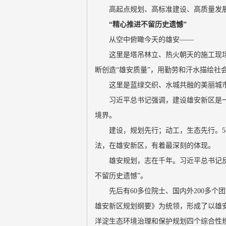
高起点规划、高标准建设、高质量发
“精心推进不留历史遗憾”
从空中俯瞰今天的雄安——
这里是塔吊林立、热火朝天的施工现场
断创造“雄安质量”，用勤劳和汗水描绘社
这里是蓝绿交织、水城共融的美丽城市
习近平总书记强调，建设雄安新区是
境界。
建设，规划先行；动工，生态先行。5年
法，在雄安新区，有着最深刻的体现。
雄安规划，志在千年。习近平总书记反
不留历史遗憾”。
先后有60多位院士、国内外200多个
雄安新区规划纲要》为统领，形成了以雄
洋淀生态环境治理和保护规划四个综合性规划