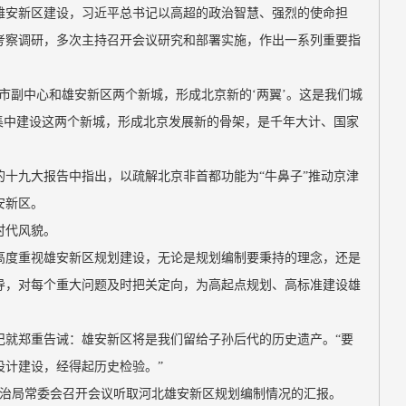
雄安新区建设，习近平总书记以高超的政治智慧、强烈的使命担
考察调研，多次主持召开会议研究和部署实施，作出一系列重要指
市副中心和雄安新区两个新城，形成北京新的‘两翼’。这是我们城
集中建设这两个新城，形成北京发展新的骨架，是千年大计、国家
在党的十九大报告中指出，以疏解北京非首都功能为“牛鼻子”推动京津
安新区。
时代风貌。
高度重视雄安新区规划建设，无论是规划编制要秉持的理念，还是
导，对每个重大问题及时把关定向，为高起点规划、高标准建设雄
。
记就郑重告诫：雄安新区将是我们留给子孙后代的历史遗产。“要
设计建设，经得起历史检验。”
中央政治局常委会召开会议听取河北雄安新区规划编制情况的汇报。