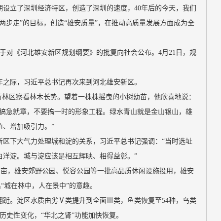
期设立了深圳经济特区，创造了深圳的速度，40年后的今天，我们
“两步走”的目标，创造“雄安质量”，在推动高质量发展方面成为全
院关于对《河北雄安新区规划纲要》的批复向社会公布。4月21日，规
5周年之际，习近平总书记再次来到河北雄安新区。
穿行林区察看林木长势。望着一株株摇曳的小树幼苗，他欣喜地说：
要搞急就章，不要搞一时的形象工程。绿水青山就是金山银山，雄
值、增加吸引力。”
新区下大气力处理城和淀的关系，习近平总书记强调：“当时选址
白洋淀。城与淀应该是相互辉映、相得益彰。”
.4万亩，雄安郊野公园、悦容公园等一批高品质休闲设施投用，雄安
出“城在林中，人在景中”的意趣。
翩跹。淀区水质由劣Ⅴ类提升到全面Ⅲ类，鱼类恢复至54种，鸟类
生历史性变化，“华北之肾”功能加快恢复。