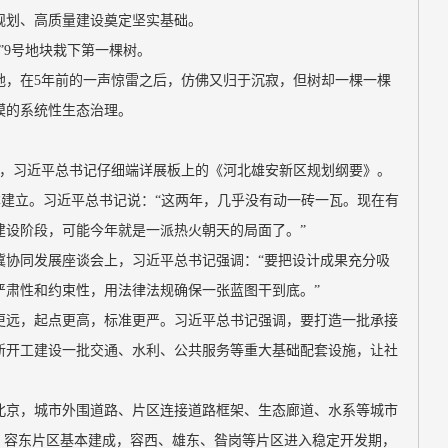
规划、高质量建设奠定坚实基础。
秀林”9号地块栽下第一棵树。
地，在5年前的一声惊雷之后，仿佛又归于沉寂，但树却一棵一棵
模的系统性生态治理。
中心，习近平总书记仔细端详展板上的《河北雄安新区规划纲要》。
基本建立。习近平总书记说：“这两年，几乎没有动一砖一瓦。现在有
建设阶段，可能今年就是一派热火朝天的局面了。”
冀协同发展座谈会上，习近平总书记强调：“要把设计成果充分吸
严肃性和约束性，用法律法规确保一张蓝图干到底。”
更远，起点更高，标准更严。习近平总书记强调，要打造一批承接
新开工建设一批交通、水利、公共服务等重大基础配套设施，让社
北京，城市外围道路、片区连接道路框架、生态廊道、水系等城市
；容东片区基本建成，容西、雄东、昝岗等片区进入稳定开发期，