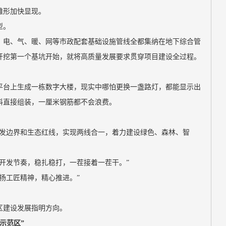
雏形加快显现。
型。
、电、气、暖、网等市政配套基础设施管线全都集纳在地下综合管
开挖第一个基坑开始，就将高质量发展要求贯穿项目建设全过程。
平台上生成一栋数字大楼，现实中哪怕更换一盏路灯，都能显示出
料直接组装，一厘米钢筋都不会浪费。
开发边界和生态红线，实现两线合一，着力建设绿色、森林、智
开发节奏，稳扎稳打，一茬接着一茬干。”
扬工匠精神，精心推进。”
区建设发展指明方向。
示范区”