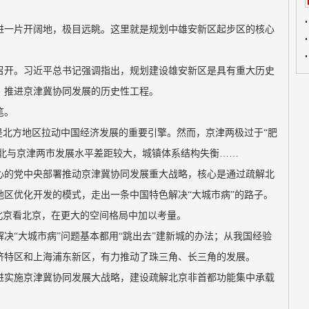
进一片开阔地，极目远眺。这里就是规划中雄安新区起步区的核心
召开。习近平总书记强调指出，规划建设雄安新区是具有重大历史
、推进京津冀协同发展的历史性工程。
笔。
是北方地区拉动中国经济发展的重要引擎。然而，京津两极过于“肥
河北与京津两市发展水平差距较大，城镇体系结构失衡……
心的党中央部署推动京津冀协同发展重大战略，核心是通过疏解北
区优化开发的模式，走出一条中国特色解决“大城市病”的路子。
北京看北京，在更大的空间格局中加以考量。
决“大城市病”问题基本都用“跳出去”建新城的办法；从我国经验
济特区和上海浦东新区，有力推动了珠三角、长三角的发展。
进实施京津冀协同发展大战略，建设疏解北京非首都功能集中承载