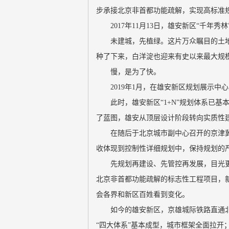
步承接北京非首都功能疏解，实现高标准
2017年11月13日，雄安新区“千年
未建城，先植绿。这片万众瞩目的土
种了下来，白洋淀也迎来有史以来最大规
慢，是为了快。
2019年1月，在雄安新区规划展示
此时，雄安新区“1+N”规划体系已
了蓝图，雄安从顶层设计阶段转向实质性
在随后于北京城市副中心召开的京津
收体现到控制性详细规划中，保持规划的
先规划再建设、先管控再发展，目光
北京非首都功能疏解的标志性工程项目，
会各界和新区百姓看到变化。
如今的雄安新区，京雄城际铁路直通
“四大体系”基本成型，城市框架全面拉开