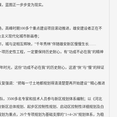
展，蓝图正一步步变为现实。
，高峰时期100多个重点建设项目滚动推进，雄安建设者正在不
会主义现代化城市新画卷；
，城与淀相互辉映，“千年秀林”伴随雄安新区慢慢生长……
一项历史性工程，一定要保持历史耐心，有“功成不必在我”的精神
时光，这份“功成不必在我”的历史耐心，这道“快”与“慢”的辩证
复强调：“把每一寸土地都规划得清清楚楚再开始建设”“精心推进
团队、3500多名专家和技术人员参与新区规划体系编制；以《河北
安新区总体规划、起步区控制性规划、启动区控制性详细规划及白
为重点，26个专项规划为基础支撑的“1+4+26”规划体系，为稳