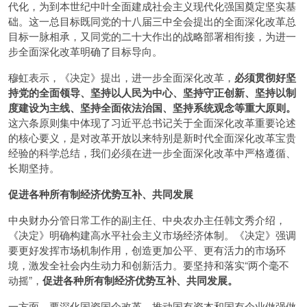
代化，为到本世纪中叶全面建成社会主义现代化强国奠定坚实基
础。这一总目标既同党的十八届三中全会提出的全面深化改革总
目标一脉相承，又同党的二十大作出的战略部署相衔接，为进一
步全面深化改革明确了目标导向。
穆虹表示，《决定》提出，进一步全面深化改革，
必须贯彻好坚
持党的全面领导、坚持以人民为中心、坚持守正创新、坚持以制
度建设为主线、坚持全面依法治国、坚持系统观念等重大原则。
这六条原则集中体现了习近平总书记关于全面深化改革重要论述
的核心要义，是对改革开放以来特别是新时代全面深化改革宝贵
经验的科学总结，我们必须在进一步全面深化改革中严格遵循、
长期坚持。
促进各种所有制经济优势互补、共同发展
中央财办分管日常工作的副主任、中央农办主任韩文秀介绍，
《决定》明确构建高水平社会主义市场经济体制。《决定》强调
要更好发挥市场机制作用，创造更加公平、更有活力的市场环
境，激发全社会内生动力和创新活力。要坚持和落实“两个毫不
动摇”，
促进各种所有制经济优势互补、共同发展。
一方面，要深化国资国企改革，推动国有资本和国有企业做强做