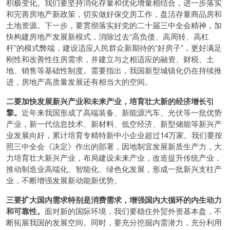
积极变化。我们要坚持消化存量和优化增量相结合，进一步落实
和完善房地产新政策，切实做好保交房工作，盘活存量商品房和
土地资源。下一步，要贯彻落实好党的二十届三中全会精神，加
快构建房地产发展新模式，消除过去“高负债、高周转、高杠
杆”的模式弊端，建设适应人民群众新期待的“好房子”，更好满足
刚性和改善性住房需求，并建立与之相适应的融资、财税、土
地、销售等基础性制度。需要指出，我国新型城镇化仍在持续推
进，房地产高质量发展还有相当大的空间。
二要加快发展新兴产业和未来产业，培育壮大新的经济增长引
擎。
近年来我国形成了高端装备、新能源汽车、光伏等一批优势
产业，新一代信息技术、新材料、低空经济、新型储能等新兴产
业发展向好，累计培育专精特新中小企业超过14万家。我们要按
照三中全会《决定》作出的部署，因地制宜发展新质生产力，大
力培育壮大新兴产业，布局建设未来产业，改造提升传统产业，
推动制造业高端化、智能化、绿色化发展，形成一批新兴支柱产
业，不断增强发展新动能新优势。
三要扩大国内需求特别是消费需求，增强国内大循环的内生动力
和可靠性。
面对新的国际环境，我们要稳住外贸外资基本盘，不
断拓展我国的发展空间。同时，要充分挖掘内需潜力，充分利用