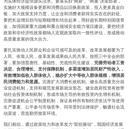
为实体经济提供源头活水。要落实好“两新”、“两重”决策部署，
实施好大规模设备更新和消费品以旧换新政策，投入更多真金白
银，加大政策支持力度，让企业和消费者获得实实在在的好处。
要把长远增后劲与短期稳增长结合起来，用好超长期特别国债资
金，加强国家重大战略和重点领域安全能力项目建设。要把经济
政策和非经济性政策都纳入宏观政策取向一致性评估，形成推动
高质量发展的强大合力。
要扎实推动人民群众和企业可感可及的改革。改革发展都要为了
人民、依靠人民，改革发展成果由人民共享。按照三中全会的部
署，要加强普惠性、基础性、兜底性民生建设，
完善劳动者工资
决定、合理增长、支付保障机制，多渠道增加居民财产性收入，
有效增加低收入群体收入，稳步扩大中等收入群体规模，增强居
民消费能力和意愿。
完善扩大消费长效机制。健全高质量充分就
业促进机制，支持和规范发展新就业形态。健全政府投资有效带
动社会投资体制机制，形成市场主导的有效投资内生增长机制。
完善促进机会公平制度机制，保证各种所有制经济依法平等使用
生产要素、公平参与市场竞争、同等受到法律保护，畅通社会流
动渠道，营造勤劳致富环境。
我们相信，通过政策给力和改革发力“双轮驱动”，我国经济发展