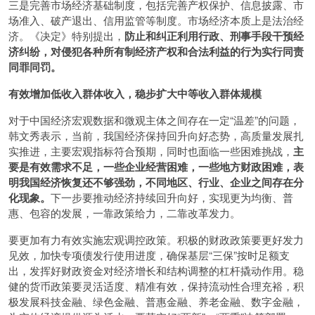
三是完善市场经济基础制度，包括完善产权保护、信息披露、市
场准入、破产退出、信用监管等制度。市场经济本质上是法治经
济。《决定》特别提出，
防止和纠正利用行政、刑事手段干预经
济纠纷，对侵犯各种所有制经济产权和合法利益的行为实行同责
同罪同罚。
有效增加低收入群体收入，稳步扩大中等收入群体规模
对于中国经济宏观数据和微观主体之间存在一定“温差”的问题，
韩文秀表示，当前，我国经济保持回升向好态势，高质量发展扎
实推进，主要宏观指标符合预期，同时也面临一些困难挑战，
主
要是有效需求不足，一些企业经营困难，一些地方财政困难，表
明我国经济恢复还不够强劲，不同地区、行业、企业之间存在分
化现象。
下一步要推动经济持续回升向好，实现更为均衡、普
惠、包容的发展，一靠政策给力，二靠改革发力。
要更加有力有效实施宏观调控政策。积极的财政政策要更好发力
见效，加快专项债发行使用进度，确保基层“三保”按时足额支
出，发挥好财政资金对经济增长和结构调整的杠杆撬动作用。稳
健的货币政策要灵活适度、精准有效，保持流动性合理充裕，积
极发展科技金融、绿色金融、普惠金融、养老金融、数字金融，