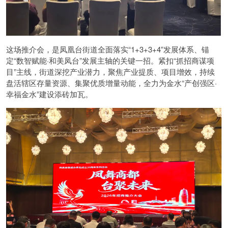
这场推介会，是凤凰台街道全面落实“1+3+3+4”发展体系、锚
定“数智赋能·和美凤台”发展主轴的关键一招。紧扣“抓招商谋项
目”主线，街道深挖产业潜力，聚焦产业提质、项目增效，持续
盘活辖区存量资源、集聚优质增量动能，全力为金水“产创强区·
幸福金水”建设添砖加瓦。