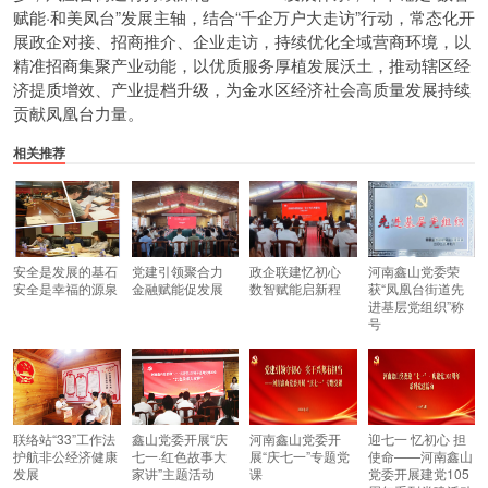
赋能·和美凤台”发展主轴，结合“千企万户大走访”行动，常态化开
展政企对接、招商推介、企业走访，持续优化全域营商环境，以
精准招商集聚产业动能，以优质服务厚植发展沃土，推动辖区经
济提质增效、产业提档升级，为金水区经济社会高质量发展持续
贡献凤凰台力量。
相关推荐
安全是发展的基石
党建引领聚合力
政企联建忆初心
河南鑫山党委荣
安全是幸福的源泉
金融赋能促发展
数智赋能启新程
获“凤凰台街道先
进基层党组织”称
号
联络站“33”工作法
鑫山党委开展“庆
河南鑫山党委开
迎七一 忆初心 担
护航非公经济健康
七一·红色故事大
展“庆七一”专题党
使命——河南鑫山
发展
家讲”主题活动
课
党委开展建党105