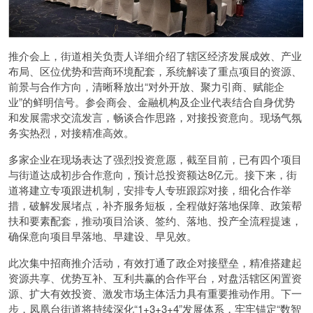
推介会上，街道相关负责人详细介绍了辖区经济发展成效、产业
布局、区位优势和营商环境配套，系统解读了重点项目的资源、
前景与合作方向，清晰释放出“对外开放、聚力引商、赋能企
业”的鲜明信号。参会商会、金融机构及企业代表结合自身优势
和发展需求交流发言，畅谈合作思路，对接投资意向。现场气氛
务实热烈，对接精准高效。
多家企业在现场表达了强烈投资意愿，截至目前，已有四个项目
与街道达成初步合作意向，预计总投资额达8亿元。接下来，街
道将建立专项跟进机制，安排专人专班跟踪对接，细化合作举
措，破解发展堵点，补齐服务短板，全程做好落地保障、政策帮
扶和要素配套，推动项目洽谈、签约、落地、投产全流程提速，
确保意向项目早落地、早建设、早见效。
此次集中招商推介活动，有效打通了政企对接壁垒，精准搭建起
资源共享、优势互补、互利共赢的合作平台，对盘活辖区闲置资
源、扩大有效投资、激发市场主体活力具有重要推动作用。下一
步，凤凰台街道将持续深化“1+3+3+4”发展体系，牢牢锚定“数智